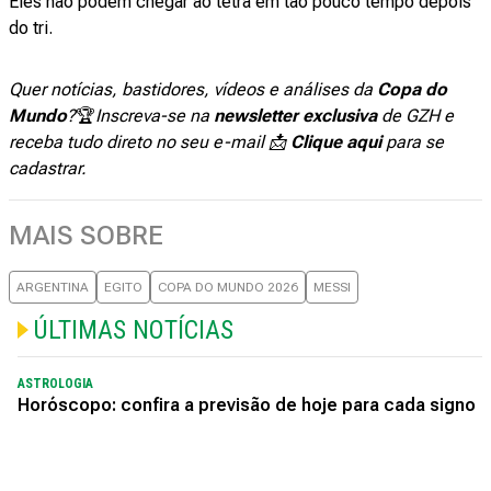
Eles não podem chegar ao tetra em tão pouco tempo depois
do tri.
Quer notícias, bastidores, vídeos e análises da
Copa do
Mundo
?
🏆
Inscreva-se na
newsletter exclusiva
de GZH e
receba tudo direto no seu e-mail 📩
Clique aqui
para se
cadastrar.
MAIS SOBRE
ARGENTINA
EGITO
COPA DO MUNDO 2026
MESSI
ÚLTIMAS NOTÍCIAS
ASTROLOGIA
Horóscopo: confira a previsão de hoje para cada signo