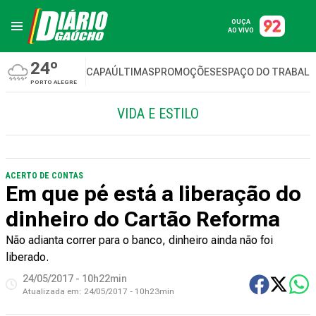
OUÇA
AO VIVO
24º
CAPA
ÚLTIMAS
PROMOÇÕES
ESPAÇO DO TRABAL
PORTO ALEGRE
VIDA E ESTILO
ACERTO DE CONTAS
Em que pé está a liberação do
dinheiro do Cartão Reforma
Não adianta correr para o banco, dinheiro ainda não foi
liberado.
24/05/2017 - 10h22min
Atualizada em:
24/05/2017 - 10h23min