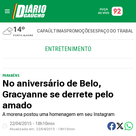
OUÇA
AO VIVO
14º
CAPA
ÚLTIMAS
PROMOÇÕES
ESPAÇO DO TRABAL
PORTO ALEGRE
ENTRETENIMENTO
PARABÉNS
No aniversário de Belo,
Gracyanne se derrete pelo
amado
A morena postou uma homenagem em seu Instagram
22/04/2015 - 18h10min
Atualizada em:
22/04/2015 - 18h10min