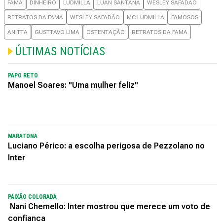
FAMA
DINHEIRO
LUDMILLA
LUAN SANTANA
WESLEY SAFADÃO
RETRATOS DA FAMA
WESLEY SAFADÃO
MC LUDMILLA
FAMOSOS
ANITTA
GUSTTAVO LIMA
OSTENTAÇÃO
RETRATOS DA FAMA
ÚLTIMAS NOTÍCIAS
PAPO RETO
Manoel Soares: "Uma mulher feliz"
MARATONA
Luciano Périco: a escolha perigosa de Pezzolano no
Inter
PAIXÃO COLORADA
Nani Chemello: Inter mostrou que merece um voto de
confiança