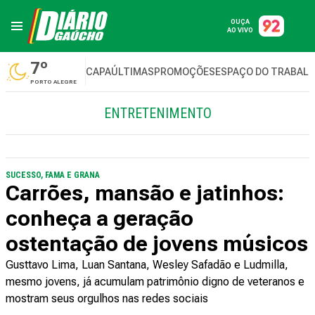
OUÇA
AO VIVO
7º
CAPA
ÚLTIMAS
PROMOÇÕES
ESPAÇO DO TRABAL
PORTO ALEGRE
ENTRETENIMENTO
SUCESSO, FAMA E GRANA
Carrões, mansão e jatinhos:
conheça a geração
ostentação de jovens músicos
Gusttavo Lima, Luan Santana, Wesley Safadão e Ludmilla,
mesmo jovens, já acumulam patrimônio digno de veteranos e
mostram seus orgulhos nas redes sociais