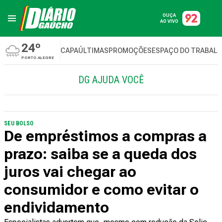
OUÇA
AO VIVO
24º
CAPA
ÚLTIMAS
PROMOÇÕES
ESPAÇO DO TRABAL
PORTO ALEGRE
DG AJUDA VOCÊ
SEU BOLSO
De empréstimos a compras a
prazo: saiba se a queda dos
juros vai chegar ao
consumidor e como evitar o
endividamento