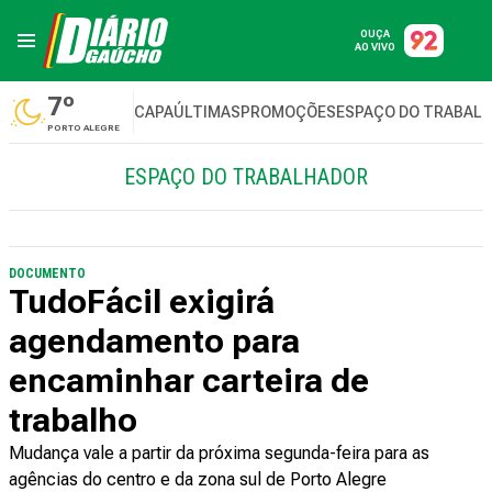
OUÇA
AO VIVO
7º
CAPA
ÚLTIMAS
PROMOÇÕES
ESPAÇO DO TRABAL
PORTO ALEGRE
ESPAÇO DO TRABALHADOR
DOCUMENTO
TudoFácil exigirá
agendamento para
encaminhar carteira de
trabalho
Mudança vale a partir da próxima segunda-feira para as
agências do centro e da zona sul de Porto Alegre