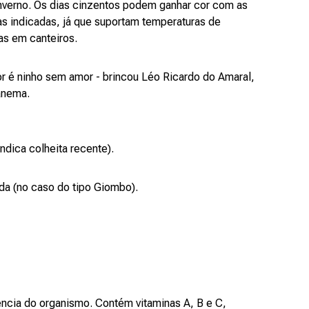
nverno. Os dias cinzentos podem ganhar cor com as
as indicadas, já que suportam temperaturas de
as em canteiros.
lor é ninho sem amor - brincou Léo Ricardo do Amaral,
panema.
ndica colheita recente).
da (no caso do tipo Giombo).
ncia do organismo. Contém vitaminas A, B e C,