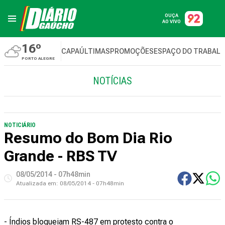
OUÇA
AO VIVO
16º
CAPA
ÚLTIMAS
PROMOÇÕES
ESPAÇO DO TRABAL
PORTO ALEGRE
NOTÍCIAS
NOTICIÁRIO
Resumo do Bom Dia Rio
Grande - RBS TV
08/05/2014 - 07h48min
Atualizada em:
08/05/2014 - 07h48min
- Índios bloqueiam RS-487 em protesto contra o