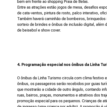
bem em frente ao shopping Praia de Belas.
Entre as atrações estão jogos de mesa, desafios espo
de cata-ventos, pintura de rosto, palco interativo, ofi
Também haverá caminhão de bombeiros, brinquedos inf
sorteio de brindes e ônibus de inclusão digital, além
de beisebol e show cover.
4. Programação especial nos ônibus da Linha Tu
O ônibus da Linha Turismo circula com clima festivo 
ônibus, os passageiros serão recebidos por guias turí
que mostrarão a cidade de outro ângulo, contando in
ruas, bairros, praças, monumentos e atrativos dos traj
promoção especial para os pequenos. Crianças de at
de ingresso (uma criança por adulto). A promoção é vál