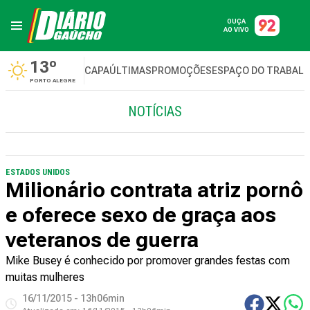
OUÇA
AO VIVO
13º
CAPA
ÚLTIMAS
PROMOÇÕES
ESPAÇO DO TRABAL
PORTO ALEGRE
NOTÍCIAS
ESTADOS UNIDOS
Milionário contrata atriz pornô
e oferece sexo de graça aos
veteranos de guerra
Mike Busey é conhecido por promover grandes festas com
muitas mulheres
16/11/2015 - 13h06min