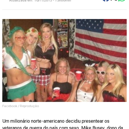
Atualizada em:
16/11/2015 - 13h06min
Facebook / Reprodução
Um milionário norte-americano decidiu presentear os
veteranos de guerra do país com sexo. Mike Busey, dono da