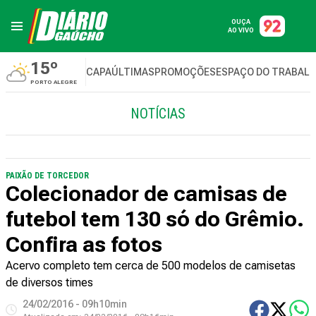
OUÇA
AO VIVO
15º
CAPA
ÚLTIMAS
PROMOÇÕES
ESPAÇO DO TRABAL
PORTO ALEGRE
NOTÍCIAS
PAIXÃO DE TORCEDOR
Colecionador de camisas de
futebol tem 130 só do Grêmio.
Confira as fotos
Acervo completo tem cerca de 500 modelos de camisetas
de diversos times
24/02/2016 - 09h10min