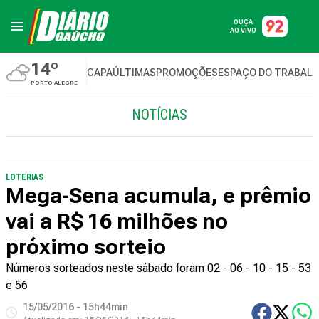
OUÇA
AO VIVO
14º
CAPA
ÚLTIMAS
PROMOÇÕES
ESPAÇO DO TRABAL
PORTO ALEGRE
NOTÍCIAS
LOTERIAS
Mega-Sena acumula, e prêmio
vai a R$ 16 milhões no
próximo sorteio
Números sorteados neste sábado foram 02 - 06 - 10 - 15 - 53
e 56
15/05/2016 - 15h44min