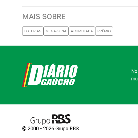
MAIS SOBRE
LOTERIAS
MEGA-SENA
ACUMULADA
PRÊMIO
No 
mui
© 2000 -
2026
Grupo RBS