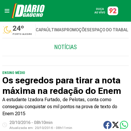
OUÇA
AO VIVO
24º
CAPA
ÚLTIMAS
PROMOÇÕES
ESPAÇO DO TRABAL
PORTO ALEGRE
NOTÍCIAS
ENSINO MÉDIO
Os segredos para tirar a nota
máxima na redação do Enem
A estudante Izadora Furtado, de Pelotas, conta como
conseguiu conquistar os mil pontos na prova de texto do
Enem 2015
20/10/2016 - 08h10min
Atualizada em:
20/10/2016 - 08h11min