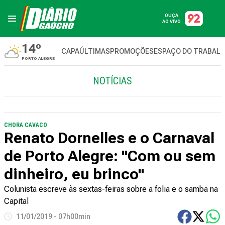
OUÇA
AO VIVO
14º
CAPA
ÚLTIMAS
PROMOÇÕES
ESPAÇO DO TRABAL
PORTO ALEGRE
NOTÍCIAS
CHORA CAVACO
Renato Dornelles e o Carnaval
de Porto Alegre: "Com ou sem
dinheiro, eu brinco"
Colunista escreve às sextas-feiras sobre a folia e o samba na
Capital
11/01/2019 - 07h00min