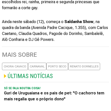
escolhidos rei, rainha, primeira e segunda princesas que
formarão a corte gay.
Ainda neste sábado (12), começa o
Saldanha Show
, na
quadra da banda (Avenida Padre Cacique, 1.355), com Carlos
Caetano, Claudia Quadros, Pagode do Dorinho, Sambalelê,
Alô Confraria e DJ Gê Powers.
MAIS SOBRE
CHORA CAVACO
CARNAVAL
PORTO SECO
RENATO DORNELLES
ÚLTIMAS NOTÍCIAS
SÓ SE FALA NOUTRA COISA!
Guri de Uruguaiana e os pais de pet: "O cachorro tem
mais regalia que o próprio dono"