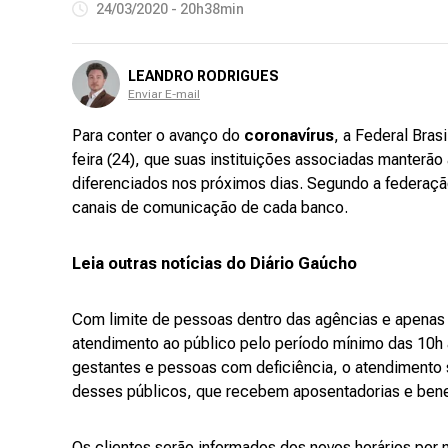
24/03/2020 - 20h38min
LEANDRO RODRIGUES
Enviar E-mail
Para conter o avanço do
coronavírus
, a Federal Bras
feira (24), que suas instituições associadas manterão
diferenciados nos próximos dias. Segundo a federaçã
canais de comunicação de cada banco.
Leia outras notícias do Diário Gaúcho
Com limite de pessoas dentro das agências e apenas
atendimento ao público pelo período mínimo das 10h 
gestantes e pessoas com deficiência, o atendimento s
desses públicos, que recebem aposentadorias e benef
Os clientes serão informados dos novos horários por