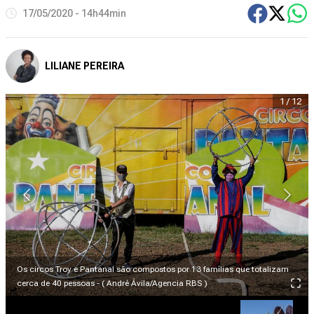
17/05/2020 - 14h44min
LILIANE PEREIRA
1
/
12
Os circos Troy e Pantanal são compostos por 13 famílias que totalizam
cerca de 40 pessoas - ( André Ávila/Agencia RBS )