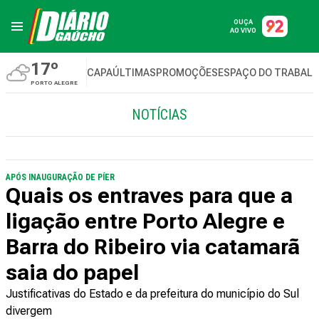
OUÇA
AO VIVO
17º
CAPA
ÚLTIMAS
PROMOÇÕES
ESPAÇO DO TRABAL
PORTO ALEGRE
NOTÍCIAS
APÓS INAUGURAÇÃO DE PÍER
Quais os entraves para que a
ligação entre Porto Alegre e
Barra do Ribeiro via catamarã
saia do papel
Justificativas do Estado e da prefeitura do município do Sul
divergem