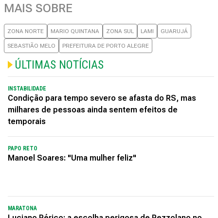
MAIS SOBRE
ZONA NORTE
MARIO QUINTANA
ZONA SUL
LAMI
GUARUJÁ
SEBASTIÃO MELO
PREFEITURA DE PORTO ALEGRE
ÚLTIMAS NOTÍCIAS
INSTABILIDADE
Condição para tempo severo se afasta do RS, mas
milhares de pessoas ainda sentem efeitos de
temporais
PAPO RETO
Manoel Soares: "Uma mulher feliz"
MARATONA
Luciano Périco: a escolha perigosa de Pezzolano no