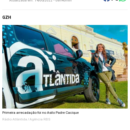
Atualizada em:
14/06/2022 - 08h40min
GZH
Primeira arrecadação foi no Asilo Padre Cacique
Rádio Atlântida / Agência RBS