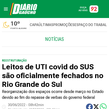
OUÇA
AO VIVO
10º
CAPA
ÚLTIMAS
PROMOÇÕES
ESPAÇO DO TRABAL
PORTO ALEGRE
NOTÍCIAS
REESTRUTURAÇÃO
Leitos de UTI covid do SUS
são oficialmente fechados no
Rio Grande do Sul
Reorganização dos espaços ocorre desde março no Estado
devido ao fim do repasse de verbas do governo federal
30/06/2022 - 08h42min