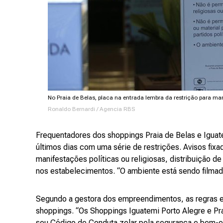
No Praia de Belas, placa na entrada lembra da restrição para man
Ronaldo Bernardi / Agencia RBS
Frequentadores dos shoppings Praia de Belas e Igua
últimos dias com uma série de restrições. Avisos fix
manifestações políticas ou religiosas, distribuição d
nos estabelecimentos. “O ambiente está sendo filmad
Segundo a gestora dos empreendimentos, as regras e
shoppings. “Os Shoppings Iguatemi Porto Alegre e Pra
seu Código de Conduta zelar pela segurança e bem-est