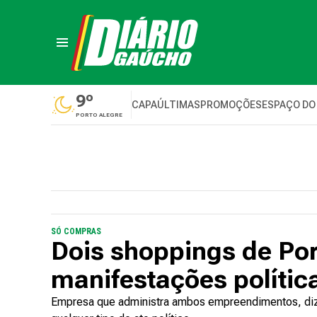
9º
CAPA
ÚLTIMAS
PROMOÇÕES
ESPAÇO DO
PORTO ALEGRE
SÓ COMPRAS
Dois shoppings de Por
manifestações polític
Empresa que administra ambos empreendimentos, diz 