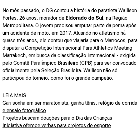
No mês passado, o DG contou a história do paratleta Wallison
Fortes, 26 anos, morador de
Eldorado do Sul
, na Região
Metropolitana. O jovem precisou amputar parte da perna após
um acidente de moto, em 2017. Atuando no atletismo há
quase três anos, ele contou que viajaria para o Marrocos, para
disputar a Competição Internacional Para Athletics Meeting
Marrakech, em busca da classificação internacional - exigida
pelo Comitê Paralímpico Brasileiro (CPB) para ser convocado
oficialmente pela Seleção Brasileira. Wallison não só
participou do torneio, como foi o grande campeão.
LEIA MAIS:
Gari sonha em ser maratonista, ganha tênis, relógio de corrida
e ensaio fotográfico
Projetos buscam doações para o Dia das Crianças
Iniciativa oferece verbas para projetos de esporte