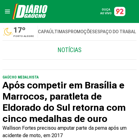
OUÇA
AO VIVO
17º
CAPA
ÚLTIMAS
PROMOÇÕES
ESPAÇO DO TRABAL
PORTO ALEGRE
NOTÍCIAS
GAÚCHO MEDALHISTA
Após competir em Brasília e
Marrocos, paratleta de
Eldorado do Sul retorna com
cinco medalhas de ouro
Wallison Fortes precisou amputar parte da perna após um
acidente de moto, em 2017