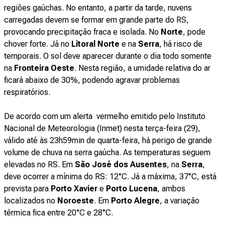
regiões gaúchas. No entanto, a partir da tarde, nuvens
carregadas devem se formar em grande parte do RS,
provocando precipitação fraca e isolada. No
Norte
, pode
chover forte. Já no
Litoral
Norte
e na
Serra
, há risco de
temporais. O sol deve aparecer durante o dia todo somente
na
Fronteira Oeste
.
Nesta
região, a umidade relativa do ar
ficará abaixo de 30%, podendo agravar problemas
respiratórios.
De acordo com um alerta vermelho emitido pelo Instituto
Nacional de Meteorologia (Inmet) nesta terça-feira (29),
válido até às 23h59min de quarta-feira, há perigo de grande
volume de chuva na serra gaúcha. As temperaturas seguem
elevadas no RS. Em
São José dos Ausentes
, na
Serra
,
deve ocorrer a mínima do RS: 12°C. Já a máxima, 37°C, está
prevista para
Porto Xavier
e
Porto Lucena
, ambos
localizados no
Noroeste
. Em
Porto Alegre
, a variação
térmica fica entre 20°C e 28°C.