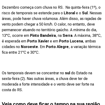
Dezembro começa com chuva no RS. Na quinta-feira (1º), o
risco de temporais se estende para o
Litoral
e o
Sul
. Nessas
áreas, pode haver chuva volumosa. Além disso, as rajadas de
vento podem chegar a 50 km/h. O calor, no entanto, deve
permanecer atuando no território gaúcho. A mínima do dia,
13°C, ocorre em
Pinto Bandeira
, na
Serra
. A máxima, 38°C,
é esperada em
Porto Xavier
e em
Porto Lucena
, ambas
cidades no
Noroeste
. Em
Porto Alegre
, a variação térmica
fica entre 21°C e 30°C.
Os temporais devem se concentrar no
sul
do Estado na
sexta-feira (2). Nas outras áreas, a chuva deve ter de
moderada a forte intensidade e o vento deve ser forte na
costa do RS.
Veja como deve ficar o tempo na sua região