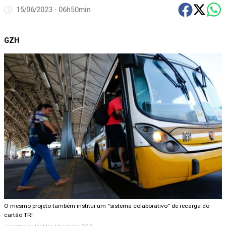
15/06/2023 - 06h50min
GZH
O mesmo projeto também institui um "sistema colaborativo" de recarga do
cartão TRI