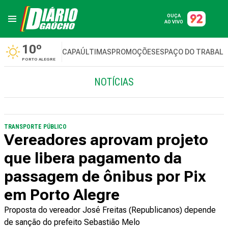
OUÇA
AO VIVO
10º
CAPA
ÚLTIMAS
PROMOÇÕES
ESPAÇO DO TRABAL
PORTO ALEGRE
NOTÍCIAS
TRANSPORTE PÚBLICO
Vereadores aprovam projeto
que libera pagamento da
passagem de ônibus por Pix
em Porto Alegre
Proposta do vereador José Freitas (Republicanos) depende
de sanção do prefeito Sebastião Melo