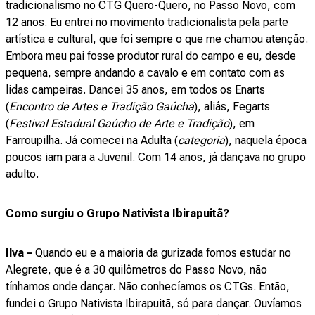
tradicionalismo no CTG Quero-Quero, no Passo Novo, com
12 anos. Eu entrei no movimento tradicionalista pela parte
artística e cultural, que foi sempre o que me chamou atenção.
Embora meu pai fosse produtor rural do campo e eu, desde
pequena, sempre andando a cavalo e em contato com as
lidas campeiras. Dancei 35 anos, em todos os Enarts
(
Encontro de Artes e Tradição Gaúcha
), aliás, Fegarts
(
Festival Estadual Gaúcho de Arte e Tradição
), em
Farroupilha. Já comecei na Adulta (
categoria
), naquela época
poucos iam para a Juvenil. Com 14 anos, já dançava no grupo
adulto.
Como surgiu o Grupo Nativista Ibirapuitã?
Ilva –
Quando eu e a maioria da gurizada fomos estudar no
Alegrete, que é a 30 quilômetros do Passo Novo, não
tínhamos onde dançar. Não conhecíamos os CTGs. Então,
fundei o Grupo Nativista Ibirapuitã, só para dançar. Ouvíamos