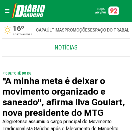
OUÇA
AO VIVO
16º
CAPA
ÚLTIMAS
PROMOÇÕES
ESPAÇO DO TRABAL
PORTO ALEGRE
NOTÍCIAS
PIQUETCHÊ DO DG
"A minha meta é deixar o
movimento organizado e
saneado", afirma Ilva Goulart,
nova presidente do MTG
Alegretense assumiu o cargo principal do Movimento
Tradicionalista Gaúcho após o falecimento de Manoelito