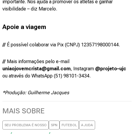
importante. Nos ajuda a promover os atletas e ganhar
visibilidade – diz Marcelo.
Apoie a viagem
/// É possível colaborar via Pix (CNPJ) 12357198000144.
/// Mais informações pelo e-mail
uniaojovemcrista@gmail.com
, Instagram
@projeto–ujc
ou através do WhatsApp (51) 98101-3434.
*Produção: Guilherme Jacques
MAIS SOBRE
SEU PROBLEMA É NOSSO
SPN
FUTEBOL
AJUDA