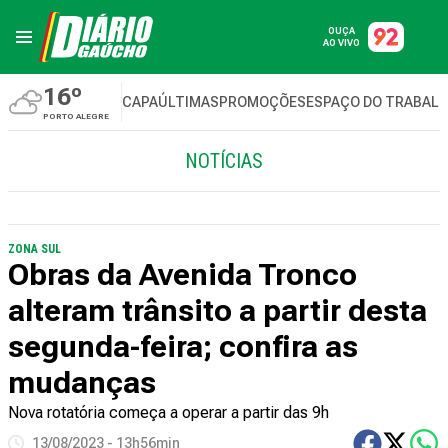
OUÇA
AO VIVO
16º
CAPA
ÚLTIMAS
PROMOÇÕES
ESPAÇO DO TRABAL
PORTO ALEGRE
NOTÍCIAS
ZONA SUL
Obras da Avenida Tronco
alteram trânsito a partir desta
segunda-feira; confira as
mudanças
Nova rotatória começa a operar a partir das 9h
13/08/2023 - 13h56min