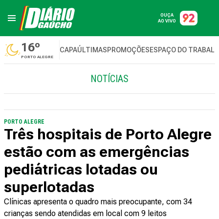
OUÇA
AO VIVO
16º
CAPA
ÚLTIMAS
PROMOÇÕES
ESPAÇO DO TRABAL
PORTO ALEGRE
NOTÍCIAS
PORTO ALEGRE
Três hospitais de Porto Alegre
estão com as emergências
pediátricas lotadas ou
superlotadas
Clínicas apresenta o quadro mais preocupante, com 34
crianças sendo atendidas em local com 9 leitos