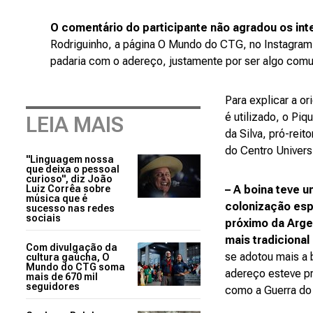
O comentário do participante não agradou os int
Rodriguinho, a página O Mundo do CTG, no Instagram,
padaria com o adereço, justamente por ser algo comu
Para explicar a o
é utilizado, o Pi
LEIA MAIS
da Silva, pró-rei
do Centro Univers
"Linguagem nossa
que deixa o pessoal
curioso", diz João
Luiz Corrêa sobre
– A boina teve 
música que é
colonização esp
sucesso nas redes
sociais
próximo da Argen
mais tradicional 
Com divulgação da
se adotou mais a 
cultura gaúcha, O
Mundo do CTG soma
adereço esteve pr
mais de 670 mil
seguidores
como a Guerra do 