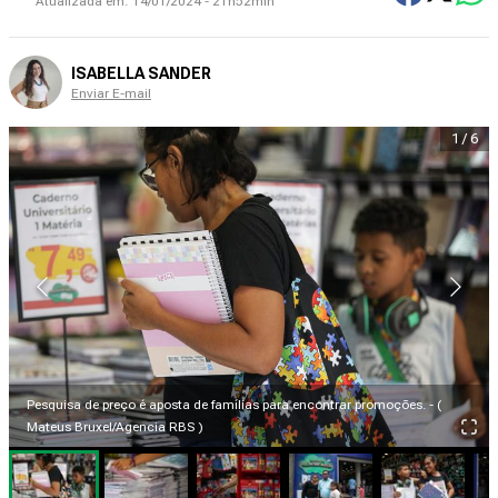
Atualizada em:
14/01/2024 - 21h52min
ISABELLA SANDER
Enviar E-mail
1
/
6
Pesquisa de preço é aposta de famílias para encontrar promoções. - (
Mateus Bruxel/Agencia RBS )