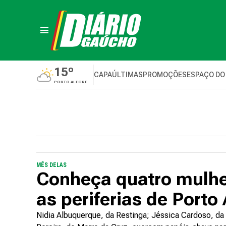
15º
CAPA
ÚLTIMAS
PROMOÇÕES
ESPAÇO DO
PORTO ALEGRE
MÊS DELAS
Conheça quatro mulhe
as periferias de Porto
Nidia Albuquerque, da Restinga; Jéssica Cardoso, da C