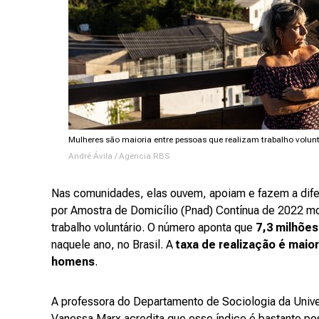
Mulheres são maioria entre pessoas que realizam trabalho volunt
André Ávila / Agencia RBS
Nas comunidades, elas ouvem, apoiam e fazem a dif
por Amostra de Domicílio (Pnad) Contínua de 2022 mo
trabalho voluntário. O número aponta que
7,3 milhõe
naquele ano, no Brasil. A
taxa de realização é maio
homens
.
A professora do Departamento de Sociologia da Univ
Vanessa Marx acredita que esse índice é bastante posi