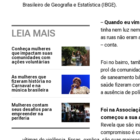
Brasileiro de Geografia e Estatística (IBGE).
–
Quando eu vim 
tinha nem luz nem
LEIA MAIS
as ruas não eram 
– conta.
Conheça mulheres
que impactam suas
comunidades com
ações voluntárias
Foi no bairro, ta
prol da comunidad
As mulheres que
de saneamento bás
fizeram história no
saúde fizeram co
Carnaval e na
música brasileira
a ausência de polí
Mulheres contam
seus desafios para
Foi na Associaç
empreender na
começou a sua 
periferia
Revela que são in
compromisso é co
vítimas de violência. Essas, explica, são suas maiore