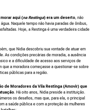
morar aqui (
na Restinga
) era um deserto
, não
 água. Naquele tempo não havia paradas de ônibus,
asfaltadas. Hoje, a Restinga é uma verdadeira cidade
mbém, que Nidia descobriu sua vontade de atuar em
e. As condições precárias de moradia, a ausência
ico e a dificuldade de acesso aos serviços de
m que a moradora começasse a questionar-se sobre
ticas públicas para a região.
ão de Moradores da Vila Restinga (Amovir) que
atuação
. Há oito anos, Nidia preside a instituição.
úmeros os desafios, mas que, para ela, o principal
m a saúde pública e com a proteção às mulheres
s batalhas: