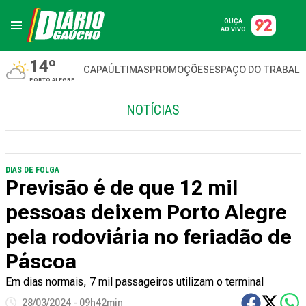
OUÇA
AO VIVO
14º
CAPA
ÚLTIMAS
PROMOÇÕES
ESPAÇO DO TRABAL
PORTO ALEGRE
NOTÍCIAS
DIAS DE FOLGA
Previsão é de que 12 mil
pessoas deixem Porto Alegre
pela rodoviária no feriadão de
Páscoa
Em dias normais, 7 mil passageiros utilizam o terminal
28/03/2024 - 09h42min