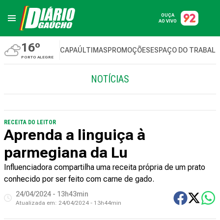
OUÇA
AO VIVO
16º
CAPA
ÚLTIMAS
PROMOÇÕES
ESPAÇO DO TRABAL
PORTO ALEGRE
NOTÍCIAS
RECEITA DO LEITOR
Aprenda a linguiça à
parmegiana da Lu
Influenciadora compartilha uma receita própria de um prato
conhecido por ser feito com carne de gado.
24/04/2024 - 13h43min
Atualizada em:
24/04/2024 - 13h44min