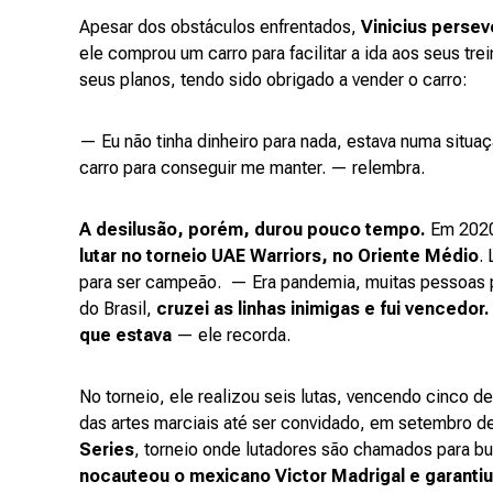
Apesar dos obstáculos enfrentados,
Vinicius persev
ele comprou um carro para facilitar a ida aos seus t
seus planos, tendo sido obrigado a vender o carro:
— Eu não tinha dinheiro para nada, estava numa situa
carro para conseguir me manter. — relembra.
A desilusão, porém, durou pouco tempo.
Em 2020
lutar no torneio UAE Warriors, no Oriente Médio
.
para ser campeão. — Era pandemia, muitas pessoas 
do Brasil,
cruzei as linhas inimigas e fui vencedor
que estava
— ele recorda.
No torneio, ele realizou seis lutas, vencendo cinco 
das artes marciais até ser convidado, em setembro de
Series
, torneio onde lutadores são chamados para 
nocauteou o mexicano Victor Madrigal e garanti