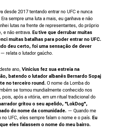
a desde 2017 tentando entrar no UFC e nunca
 Era sempre uma luta a mais, eu ganhava e não
nhei lutas na frente de representantes, do próprio
, e não entrava.
Eu tive que derrubar muitas
enci muitas batalhas para poder entrar no UFC.
do deu certo, foi uma sensação de dever
— relata o lutador gaúcho.
deste ano,
Vinicius fez sua estreia na
ão, batendo o lutador albanês Bernardo Sopaj
te no terceiro round.
O nome da Lomba do
também se tornou mundialmente conhecido nos
pois, após a vitória, em um ritual tradicional do
narrador gritou o seu apelido, "LokDog",
ado do nome da comunidade.
— Quando me
 no UFC, eles sempre falam o nome e o país.
Eu
que eles falassem o nome do meu bairro.