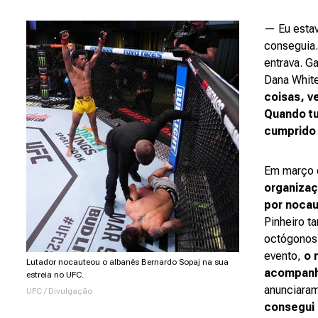
— Eu estav
conseguia.
entrava. Ga
Dana White
coisas, v
Quando tu
cumprido
Em março 
organizaç
por nocau
Pinheiro 
octógonos, 
evento,
o 
Lutador nocauteou o albanês Bernardo Sopaj na sua
acompanh
estreia no UFC.
anunciaram
UFC / Divulgação
consegui 