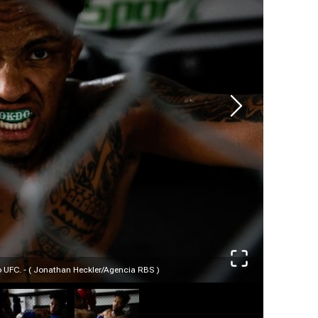
o UFC. - ( Jonathan Heckler/Agencia RBS )
Lutador enf