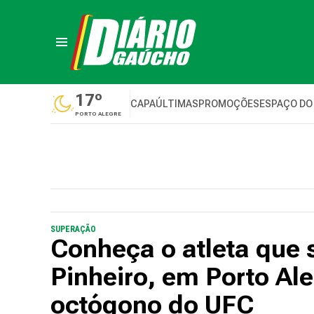
17º
CAPA
ÚLTIMAS
PROMOÇÕES
ESPAÇO DO
PORTO ALEGRE
SUPERAÇÃO
Conheça o atleta que
Pinheiro, em Porto Al
octógono do UFC