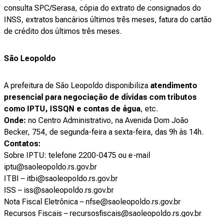
consulta SPC/Serasa, cópia do extrato de consignados do
INSS, extratos bancários últimos três meses, fatura do cartão
de crédito dos últimos três meses.
São Leopoldo
A prefeitura de São Leopoldo disponibiliza
atendimento
presencial para negociação de dívidas com tributos
como IPTU, ISSQN e contas de água
, etc.
Onde:
no Centro Administrativo, na Avenida Dom João
Becker, 754, de segunda-feira a sexta-feira, das 9h às 14h.
Contatos:
Sobre IPTU: telefone 2200-0475 ou e-mail
iptu@saoleopoldo.rs.gov.br
ITBI – itbi@saoleopoldo.rs.gov.br
ISS – iss@saoleopoldo.rs.gov.br
Nota Fiscal Eletrônica – nfse@saoleopoldo.rs.gov.br
Recursos Fiscais – recursosfiscais@saoleopoldo.rs.gov.br