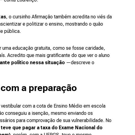
tas
, o cursinho Afirmação também acredita no viés da
cientizar e politizar o ensino, mostrando o quão
e pública.
r uma educação gratuita, como se fosse caridade,
. Acredito que mais gratificante do que ver o aluno
nte político nessa situação
—descreve o
 com a preparação
 o vestibular com a cota de Ensino Médio em escola
não conseguiu a isenção, mesmo enviando os
sários para comprovação de sua vulnerabilidade. No
teve que pagar a taxa do Exame Nacional do
Enem)
, porém, com a UFRGS, teve o mesmo