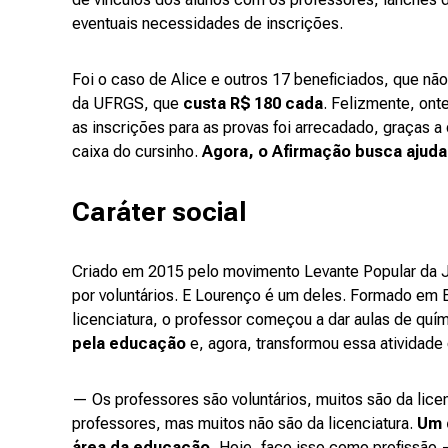
eventuais necessidades de inscrições.
Foi o caso de Alice e outros 17 beneficiados, que não
da UFRGS, que
custa R$ 180 cada
. Felizmente, ont
as inscrições para as provas foi arrecadado, graças 
caixa do cursinho.
Agora, o Afirmação busca ajuda 
Caráter social
Criado em 2015 pelo movimento Levante Popular da J
por voluntários. E Lourenço é um deles. Formado em
licenciatura, o professor começou a dar aulas de quí
pela educação
e, agora, transformou essa atividade
— Os professores são voluntários, muitos são da licen
professores, mas muitos não são da licenciatura.
Um d
área da educação.
Hoje, faço isso como profissão 