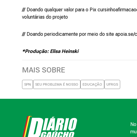
/// Doando qualquer valor para o Pix cursinhoafirma
voluntárias do projeto
/// Doando periodicamente por meio do site apoia.se/
*Produção: Elisa Heinski
MAIS SOBRE
SPN
SEU PROBLEMA É NOSSO
EDUCAÇÃO
UFRGS
No 
mui