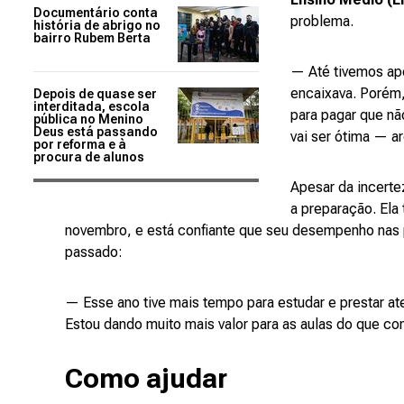
Documentário conta
problema.
história de abrigo no
bairro Rubem Berta
— Até tivemos apo
encaixava. Porém,
Depois de quase ser
interditada, escola
para pagar que não
pública no Menino
Deus está passando
vai ser ótima — a
por reforma e à
procura de alunos
Apesar da incerte
a preparação. Ela
novembro, e está confiante que seu desempenho nas p
passado:
— Esse ano tive mais tempo para estudar e prestar at
Estou dando muito mais valor para as aulas do que co
Como ajudar