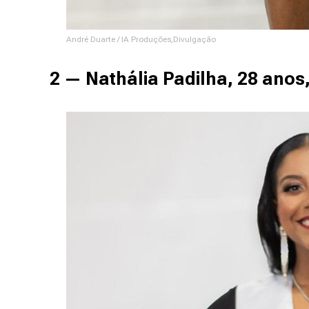
André Duarte / IA Produções,Divulgação
2 — Nathália Padilha, 28 ano