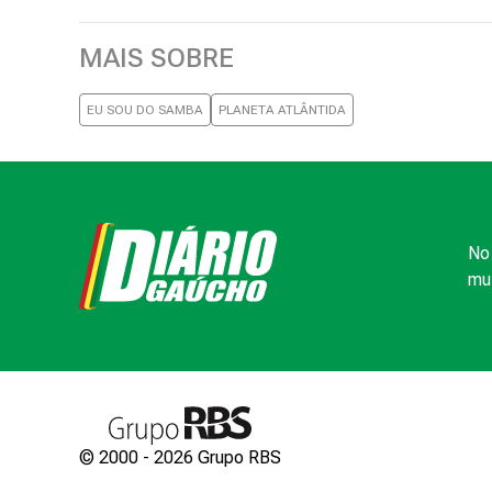
MAIS SOBRE
EU SOU DO SAMBA
PLANETA ATLÂNTIDA
No 
mui
© 2000 -
2026
Grupo RBS