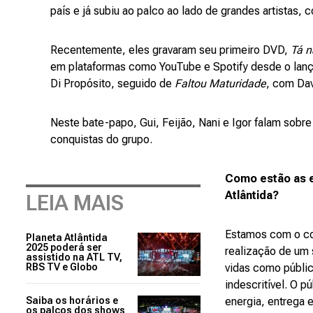
país e já subiu ao palco ao lado de grandes artistas
Recentemente, eles gravaram seu primeiro DVD,
Tá n
em plataformas como YouTube e Spotify desde o lanç
Di Propósito, seguido de
Faltou Maturidade
, com Da
Neste bate-papo, Gui, Feijão, Nani e Igor falam sobr
conquistas do grupo.
Como estão as e
Atlântida?
LEIA MAIS
Estamos com o cor
Planeta Atlântida
2025 poderá ser
realização de um
assistido na ATL TV,
RBS TV e Globo
vidas como públic
indescritível. O 
Saiba os horários e
energia, entrega 
os palcos dos shows