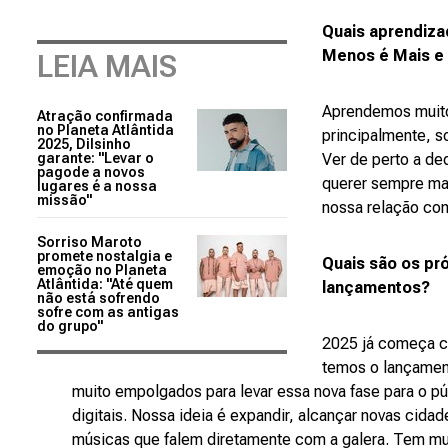
Quais aprendiza
Menos é Mais e
LEIA MAIS
Aprendemos muito 
Atração confirmada
no Planeta Atlântida
principalmente, s
2025, Dilsinho
garante: "Levar o
Ver de perto a ded
pagode a novos
querer sempre mai
lugares é a nossa
missão"
nossa relação com
Sorriso Maroto
promete nostalgia e
Quais são os pr
emoção no Planeta
Atlântida: "Até quem
lançamentos?
não está sofrendo
sofre com as antigas
do grupo"
2025 já começa c
temos o lançame
muito empolgados para levar essa nova fase para o pú
digitais. Nossa ideia é expandir, alcançar novas cida
músicas que falem diretamente com a galera. Tem muit