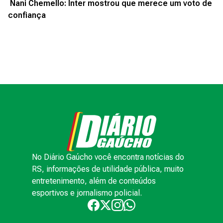
Nani Chemello: Inter mostrou que merece um voto de
confiança
No Diário Gaúcho você encontra notícias do
RS, informações de utilidade pública, muito
entretenimento, além de conteúdos
esportivos e jornalismo policial.