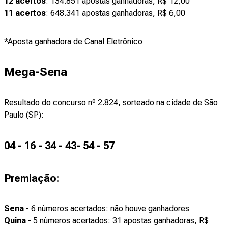
12 acertos
: 134.851 apostas ganhadoras, R$ 12,00
11 acertos
: 648.341 apostas ganhadoras, R$ 6,00
*Aposta ganhadora de Canal Eletrônico
Mega-Sena
Resultado do concurso nº 2.824, sorteado na cidade de São
Paulo (SP):
04 - 16 - 34 - 43- 54 - 57
Premiação:
Sena
- 6 números acertados: não houve ganhadores
Quina
- 5 números acertados: 31 apostas ganhadoras, R$