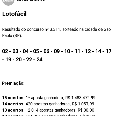
Lotofácil
Resultado do concurso nº 3.311, sorteado na cidade de São
Paulo (SP):
02 - 03 - 04 - 05 - 06 - 09 - 10 - 11 - 12 - 14 - 17
- 19 - 20 - 22 - 24
Premiação:
15 acertos
: 1* aposta ganhadora, R$ 1.483.472,99
14 acertos
: 420 apostas ganhadoras, R$ 1.057,99
13 acertos
: 12.814 apostas ganhadoras, R$ 30,00