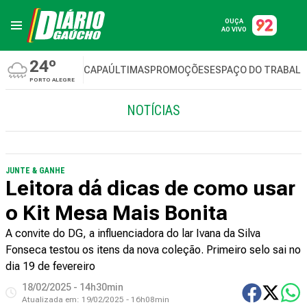
OUÇA
AO VIVO
24º
CAPA
ÚLTIMAS
PROMOÇÕES
ESPAÇO DO TRABAL
PORTO ALEGRE
NOTÍCIAS
JUNTE & GANHE
Leitora dá dicas de como usar
o Kit Mesa Mais Bonita
A convite do DG, a influenciadora do lar Ivana da Silva
Fonseca testou os itens da nova coleção. Primeiro selo sai no
dia 19 de fevereiro
18/02/2025 - 14h30min
Atualizada em:
19/02/2025 - 16h08min