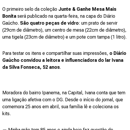
O primeiro selo da coleção
Junte & Ganhe
Mesa Mais
Bonita
será publicado na quarta-feira, na capa do Diário
Gaúcho.
São quatro peças de vidro
: um prato de servir
(29cm de diâmetro), um centro de mesa (22cm de diâmetro),
uma tigela (23cm de diâmetro) e um pote com tampa (1 litro).
Para testar os itens e compartilhar suas impressões,
o Diário
Gaúcho convidou a leitora e influenciadora do lar Ivana
da Silva Fonseca, 52 anos
.
Moradora do bairro Ipanema, na Capital, Ivana conta que tem
uma ligação afetiva com o DG. Desde o início do jornal, que
comemora 25 anos em abril, sua família lê e coleciona os
kits.
— Minha mãe tem 85 anos e ainda hoje faz questão de