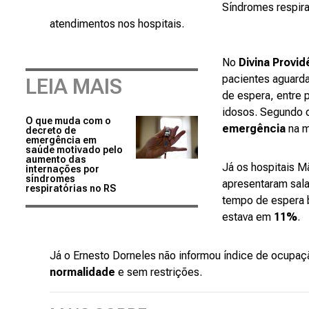
Síndromes respira
atendimentos nos hospitais.
No
Divina Provid
pacientes aguarda
LEIA MAIS
de espera, entre 
idosos. Segundo o
O que muda com o
emergência
na m
decreto de
emergência em
saúde motivado pelo
aumento das
Já os hospitais M
internações por
síndromes
apresentaram sal
respiratórias no RS
tempo de espera 
estava em
11%
.
Já o Ernesto Dorneles não informou índice de ocupaç
normalidade
e sem restrições.