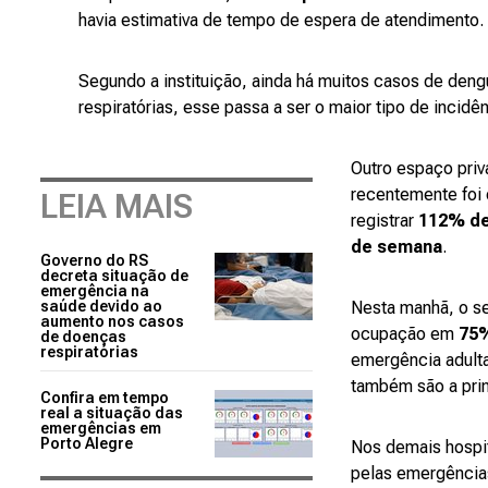
havia estimativa de tempo de espera de atendimento.
Segundo a instituição, ainda há muitos casos de den
respiratórias, esse passa a ser o maior tipo de incidê
Outro espaço pri
recentemente foi 
LEIA MAIS
registrar
112% de 
de semana
.
Governo do RS
decreta situação de
emergência na
saúde devido ao
Nesta manhã, o se
aumento nos casos
ocupação em
75
de doenças
respiratórias
emergência adulta
também são a prin
Confira em tempo
real a situação das
emergências em
Porto Alegre
Nos demais hospit
pelas emergência