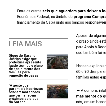
Entre as outras
seis que aguardam para deixar o lo
Econômica Federal, no âmbito do
programa Compra 
financiamento da Caixa junto aos bancos responsáveis
Apesar de algumas
o prazo ainda est
LEIA MAIS
para Apoio à Reco
que também foi r
Dique do Sarandi:
Justiça exige que
prefeitura apresente
laudo técnico e plano
Hassen explicou q
de acolhimento das
60 e 90 dias para
famílias para
remoção de casas
famílias estão es
"A gente quer
garantia": incertezas
— A demora, infe
rondam moradores
que permanecem
mas menor do q
próximos ao dique
nós, em um banco 
do Sarandi