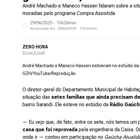
André Machado e Maneco Hassen falaram sobre a situ
moradias pelo programa Compra Assistida
29/06/2025 - 15h26min
Atualizada em:
29/06/2025 - 15h26min
ZERO HORA
Enviar E-mail
André Machado e Maneco Hassen estiveram no estúdio da R
GZH/YouTube/Reprodução
O diretor-geral do Departamento Municipal de Habit
situação das
setes famílias que ainda precisam de
bairro Sarandi. Ele esteve no estúdio da
Rádio Gaúch
— Eu vejo que, de fato, entre os sete, nós temos um
casa que foi reprovada
pela engenharia da Caixa. O
onde ir — contou em participação no
Gaúcha Atualid