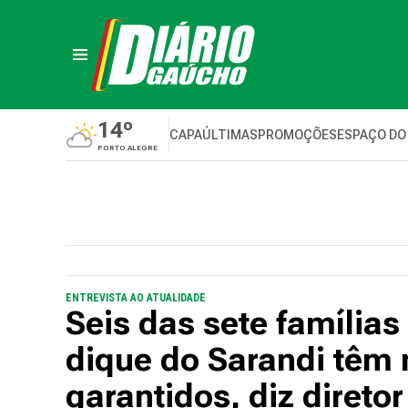
14º
CAPA
ÚLTIMAS
PROMOÇÕES
ESPAÇO DO
PORTO ALEGRE
ENTREVISTA AO ATUALIDADE
Seis das sete família
dique do Sarandi têm 
garantidos, diz diret