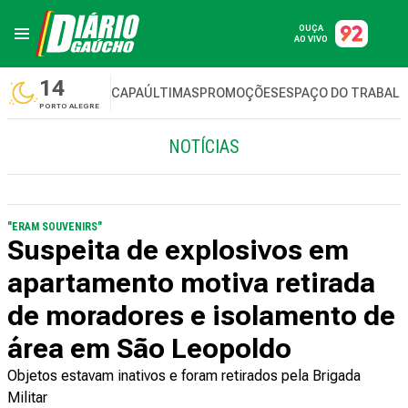
OUÇA
AO VIVO
14
CAPA
ÚLTIMAS
PROMOÇÕES
ESPAÇO DO TRABAL
PORTO ALEGRE
NOTÍCIAS
"ERAM SOUVENIRS"
Suspeita de explosivos em
apartamento motiva retirada
de moradores e isolamento de
área em São Leopoldo
Objetos estavam inativos e foram retirados pela Brigada
Militar