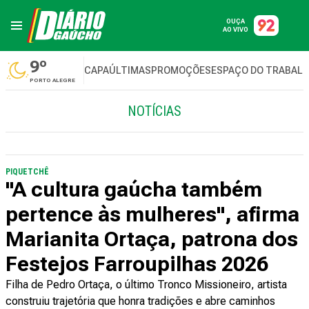
OUÇA
AO VIVO
9º
CAPA
ÚLTIMAS
PROMOÇÕES
ESPAÇO DO TRABAL
PORTO ALEGRE
NOTÍCIAS
PIQUETCHÊ
"A cultura gaúcha também
pertence às mulheres", afirma
Marianita Ortaça, patrona dos
Festejos Farroupilhas 2026
Filha de Pedro Ortaça, o último Tronco Missioneiro, artista
construiu trajetória que honra tradições e abre caminhos