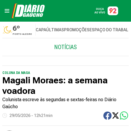
OUÇA
AO VIVO
6º
CAPA
ÚLTIMAS
PROMOÇÕES
ESPAÇO DO TRABAL
PORTO ALEGRE
NOTÍCIAS
COLUNA DA MAGA
Magali Moraes: a semana
voadora
Colunista escreve às segundas e sextas-feiras no Diário
Gaúcho
29/05/2026 - 12h21min