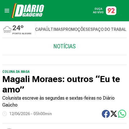
OUÇA
AO VIVO
24º
CAPA
ÚLTIMAS
PROMOÇÕES
ESPAÇO DO TRABAL
PORTO ALEGRE
NOTÍCIAS
COLUNA DA MAGA
Magali Moraes: outros “Eu te
amo”
Colunista escreve às segundas e sextas-feiras no Diário
Gaúcho
12/06/2026 - 05h00min