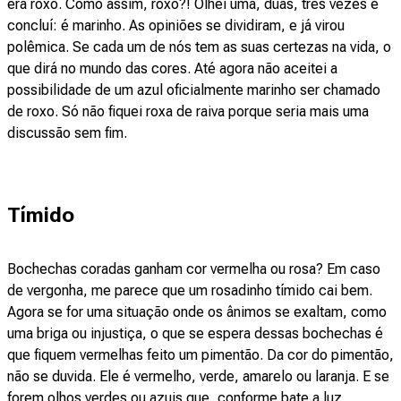
era roxo. Como assim, roxo?! Olhei uma, duas, três vezes e
concluí: é marinho. As opiniões se dividiram, e já virou
polêmica. Se cada um de nós tem as suas certezas na vida, o
que dirá no mundo das cores. Até agora não aceitei a
possibilidade de um azul oficialmente marinho ser chamado
de roxo. Só não fiquei roxa de raiva porque seria mais uma
discussão sem fim.
Tímido
Bochechas coradas ganham cor vermelha ou rosa? Em caso
de vergonha, me parece que um rosadinho tímido cai bem.
Agora se for uma situação onde os ânimos se exaltam, como
uma briga ou injustiça, o que se espera dessas bochechas é
que fiquem vermelhas feito um pimentão. Da cor do pimentão,
não se duvida. Ele é vermelho, verde, amarelo ou laranja. E se
forem olhos verdes ou azuis que, conforme bate a luz,