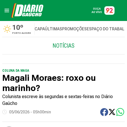
OUÇA
AO VIVO
10º
CAPA
ÚLTIMAS
PROMOÇÕES
ESPAÇO DO TRABAL
PORTO ALEGRE
NOTÍCIAS
COLUNA DA MAGA
Magali Moraes: roxo ou
marinho?
Colunista escreve às segundas e sextas-feiras no Diário
Gaúcho
05/06/2026 - 05h00min