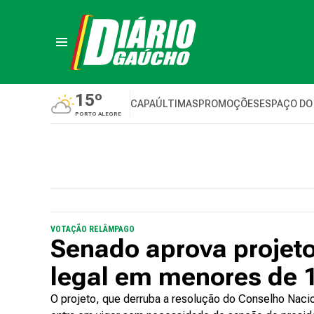
15º
CAPA
ÚLTIMAS
PROMOÇÕES
ESPAÇO DO
PORTO ALEGRE
VOTAÇÃO RELÂMPAGO
Senado aprova projeto
legal em menores de 
O projeto, que derruba a resolução do Conselho Nacio