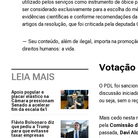
utilizado pelos serviços como instrumento de óbice 
ser considerado exclusivamente para a escolha do 
evidências científicas e conforme recomendações da
artigos da resolução, que foi criticada pela deputada 
— Seu conteúdo, além de ilegal, importa na promoção 
direitos humanos: a vida.
Votação 
LEIA MAIS
O PDL foi sanci
Apoio popular e
discussão iniciad
placar elástico na
ou seja, sem o re
Câmara pressionam
Senado a acelerar
fim da escala 6x1
Mais cedo nesta m
Flávio Bolsonaro diz
pela
Comissão d
que pediu a Trump
para que evitasse
passada,
Davi Al
taxar empresas