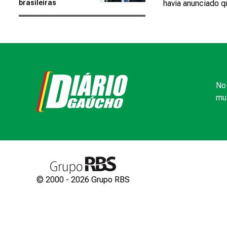
brasileiras
havia anunciado qu
No 
mui
© 2000 -
2026
Grupo RBS