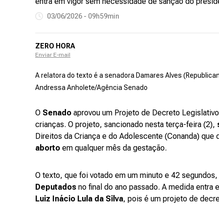
entra em vigor sem necessidade de sanção do presid
03/06/2026 - 09h59min
ZERO HORA
Enviar E-mail
A relatora do texto é a senadora Damares Alves (Republica
Andressa Anholete/Agência Senado
O
Senado
aprovou um Projeto de Decreto Legislativo 
crianças. O projeto, sancionado nesta terça-feira (2),
Direitos da Criança e do Adolescente (Conanda) que 
aborto
em qualquer mês da gestação.
O texto, que foi votado em um minuto e 42 segundos, 
Deputados
no final do ano passado. A medida entra
Luiz Inácio Lula da Silva
, pois é um projeto de decre