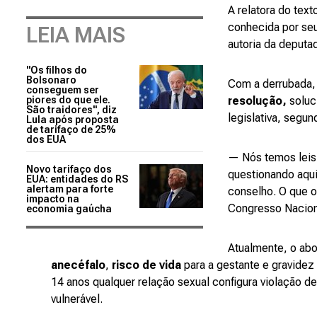
A relatora do text
conhecida por seu
LEIA MAIS
autoria da deputa
"Os filhos do
Bolsonaro
Com a derrubada,
conseguem ser
piores do que ele.
resolução,
soluc
São traidores", diz
legislativa, segun
Lula após proposta
de tarifaço de 25%
dos EUA
— Nós temos leis 
Novo tarifaço dos
questionando aqui
EUA: entidades do RS
alertam para forte
conselho. O que 
impacto na
Congresso Nacio
economia gaúcha
Atualmente, o abo
anecéfalo
,
risco de vida
para a gestante e gravidez
14 anos qualquer relação sexual configura violação de
vulnerável.