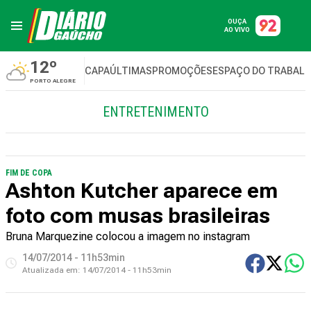
OUÇA
AO VIVO
12º
CAPA
ÚLTIMAS
PROMOÇÕES
ESPAÇO DO TRABAL
PORTO ALEGRE
ENTRETENIMENTO
FIM DE COPA
Ashton Kutcher aparece em
foto com musas brasileiras
Bruna Marquezine colocou a imagem no instagram
14/07/2014 - 11h53min
Atualizada em:
14/07/2014 - 11h53min