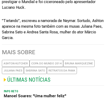
prestigiar o Mundial e foi ciceroneado pelo apresentador
Luciano Huck.
"Tietando", escreveu a namorada de Neymar. Sortudo, Ashton
aparece na mesma foto também com as musas Juliana Paes,
Sabrina Sato e Andrea Santa Rosa, mulher do ator Márcio
Garcia.
MAIS SOBRE
ASHTON KUTCHER
COPA DO MUNDO 2014
BRUNA MARQUEZINE
JULIANA PAES
SABRINA SATO
RETRATOS DA FAMA
ÚLTIMAS NOTÍCIAS
PAPO RETO
Manoel Soares: "Uma mulher feliz"